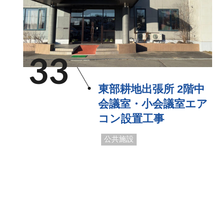
33
東部耕地出張所 2階中
会議室・小会議室エア
コン設置工事
公共施設