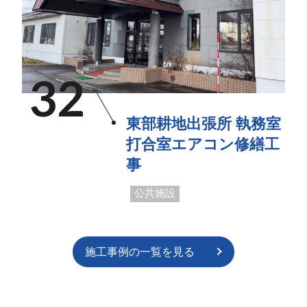
32
東部耕地出張所 執務室
打合室エアコン修繕工
事
公共施設
施工事例の一覧を見る